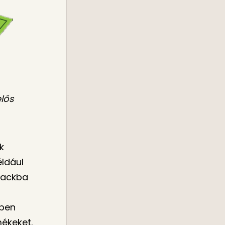
lős
k
éldául
lackba
yben
ékeket.