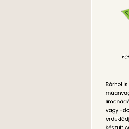
Fe
Bárhol is
műanyag 
limonádé
vagy -do
érdeklőd
készült 