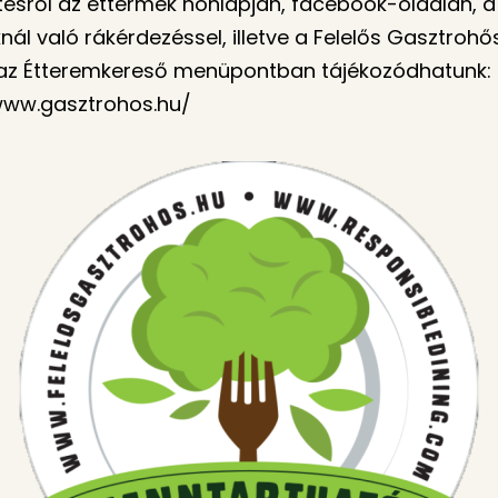
tésről az éttermek honlapján, facebook-oldalán, a
ál való rákérdezéssel, illetve a Felelős Gasztrohő
 az Étteremkereső menüpontban tájékozódhatunk:
www.gasztrohos.hu/