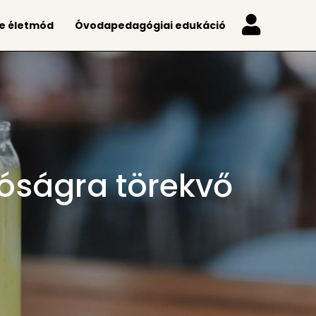
e életmód
Óvodapedagógiai edukáció
tóságra törekvő
!