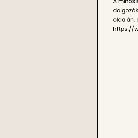
A minősí
dolgozókn
oldalán,
https://