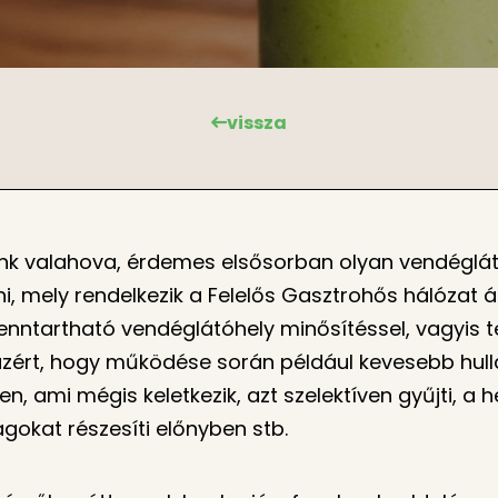
vissza
nk valahova, érdemes elsősorban olyan vendéglát
i, mely rendelkezik a Felelős Gasztrohős hálózat ál
Fenntartható vendéglátóhely minősítéssel, vagyis t
azért, hogy működése során például kevesebb hul
en, ami mégis keletkezik, azt szelektíven gyűjti, a h
gokat részesíti előnyben stb.