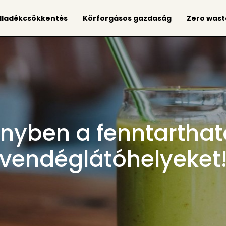
lladékcsökkentés
Körforgásos gazdaság
Zero wast
őnyben a fenntartha
vendéglátóhelyeket