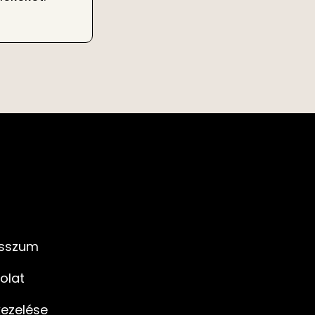
sszum
olat
kezelése