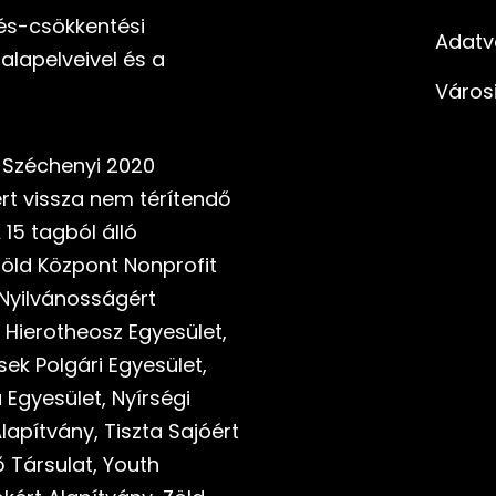
és-csökkentési
Adatv
alapelveivel és a
Város
a Széchenyi 2020
rt vissza nem térítendő
 15 tagból álló
öld Központ Nonprofit
i Nyilvánosságért
 Hierotheosz Egyesület,
ek Polgári Egyesület,
gyesület, Nyírségi
apítvány, Tiszta Sajóért
 Társulat, Youth