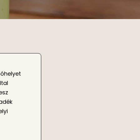
óhelyet
tal
esz
ladék
elyi