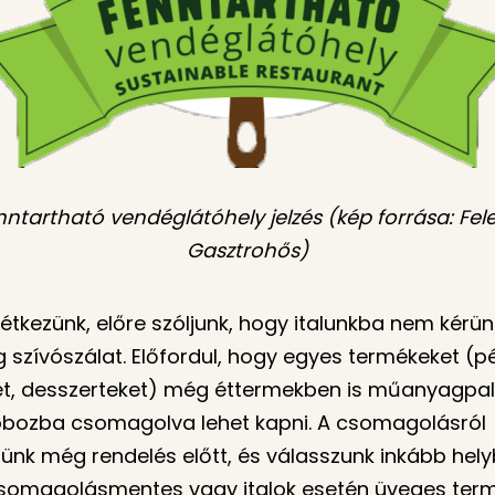
nntartható vendéglátóhely jelzés (kép forrása: Fele
Gasztrohős)
 étkezünk, előre szóljunk, hogy italunkba nem kérün
szívószálat. Előfordul, hogy egyes termékeket (p
t, desszerteket) még éttermekben is műanyagpa
bozba csomagolva lehet kapni. A csomagolásról
jünk még rendelés előtt, és válasszunk inkább hel
csomagolásmentes vagy italok esetén üveges term