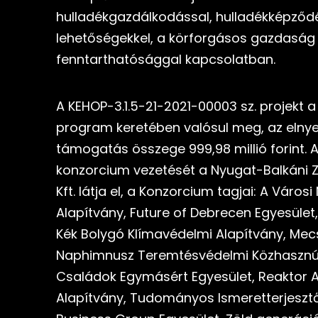
hulladékgazdálkodással, hulladékképződ
lehetőségekkel, a körforgásos gazdaság 
fenntarthatósággal kapcsolatban.
A KEHOP-3.1.5-21-2021-00003 sz. projekt 
program keretében valósul meg, az elnye
támogatás összege 999,98 millió forint. A
konzorcium vezetését a Nyugat-Balkáni Z
Kft. látja el, a Konzorcium tagjai: A Város
Alapítvány, Future of Debrecen Egyesület,
Kék Bolygó Klímavédelmi Alapítvány, Mecs
Naphimnusz Teremtésvédelmi Közhasznú E
Családok Egymásért Egyesület, Reaktor Al
Alapítvány, Tudományos Ismeretterjesztő