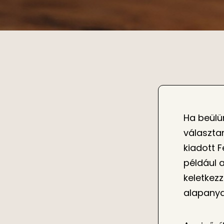
Ha beülü
választan
kiadott 
például 
keletkezz
alapanya