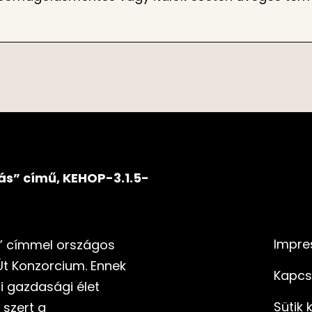
ás” című, KEHOP-3.1.5-
Impre
s” címmel országos
Út Konzorcium. Ennek
Kapcs
i gazdasági élet
Sütik 
 szert a